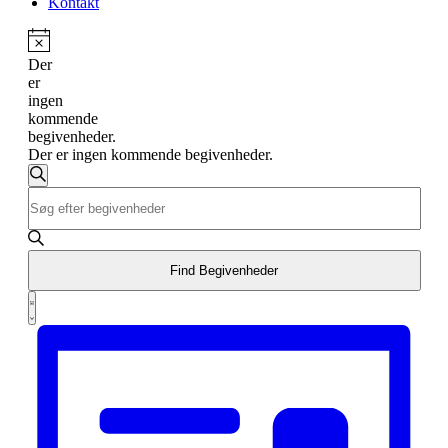
Kontakt
Der
er
ingen
kommende
begivenheder.
Der er ingen kommende begivenheder.
Begivenheder
Søg
Skriv
Search
efter
nøgleord.
begivenheder
and
Søg
efter
Views
Begivenheder
Find Begivenheder
Navigation
på
Begivenhed
nøgleord.
List
Views
Navigation