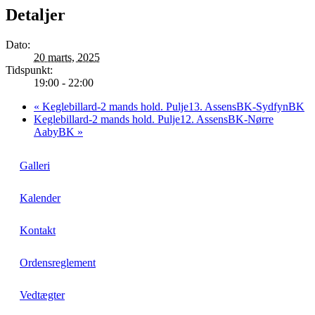
Detaljer
Dato:
20 marts, 2025
Tidspunkt:
19:00 - 22:00
«
Keglebillard-2 mands hold. Pulje13. AssensBK-SydfynBK
Keglebillard-2 mands hold. Pulje12. AssensBK-Nørre
AabyBK
»
Galleri
Kalender
Kontakt
Ordensreglement
Vedtægter